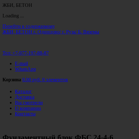
ЖБИ, БЕТОН
Loading ...
Перейти к содержимому
ЖБИ, БЕТОН
г. Одинцово/ г. Руза/ Б. Вяземы
Тел:
+7-977-197-88-87
E-mail
WhatsApp
Корзина
0.00 руб.
0 элементов
Каталог
Доставка
Вы смотрели
О компании
Контакты
Фундаментный блок ФБС 24-4-6