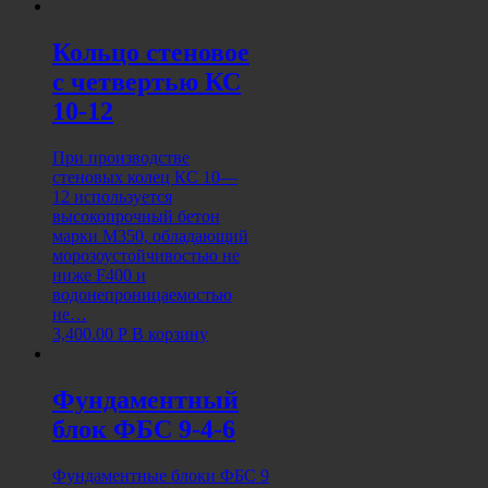
Кольцо стеновое
с четвертью КС
10-12
При производстве
стеновых колец КС 10—
12 используется
высокопрочный бетон
марки М350, обладающий
морозоустойчивостью не
ниже F400 и
водонепроницаемостью
не…
3,400.00
Р
В корзину
Фундаментный
блок ФБС 9-4-6
Фундаментные блоки ФБС 9