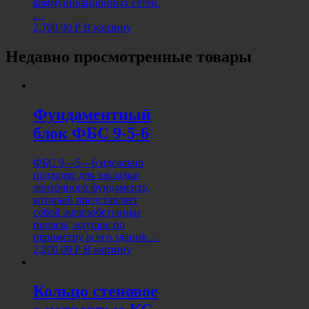
коммуникационных сетей.
…
2,700.00
Р
В корзину
Недавно просмотренные товары
Фундаментный
блок ФБС 9-5-6
ФБС 9—5—6 идеально
подходят для закладки
ленточного фундамента,
который представляет
собой железобетонные
полосы, идущие по
периметру всего здания.…
2,200.00
Р
В корзину
Кольцо стеновое