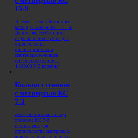
с четвертью КС
15-9
Элемент железобетонного
колодца. Кольцо КС 15—9.
Данное железобетонное
изделие используется для
строительства
инспекционных и
смотровых колодцев
инженерных сетей…
4,100.00
Р
В корзину
Кольцо стеновое
с четвертью КС
7-3
Железобетонные кольцо
стеновое КС 7-3
используют для
строительства смотровых,
водоотводных колодцев и