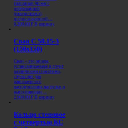
толщиной 90 мм с
перфорацией
(отверстиями),
предназначенной…
6,200.00
Р
В корзину
Свая С 50.15-3
(150х150)
Сваи – это опоры,
устанавливаемые в грунт
различными способами,
служащие для
равномерного
распределения нагрузки и
выполняющие…
2,900.00
Р
В корзину
Кольцо стеновое
с четвертью КС