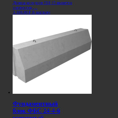
Днища колодцев ПН 15 является
элементом,…
3,300.00
Р
В корзину
Фундаментный
блок ФБС 24-4-6
усеченный