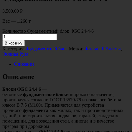
3,500.00
Р
Вес — 1,260 т.
Количество Фундаментный блок ФБС 24-4-6
В корзину
Категория:
Фундаментный блок
Метки:
Филиал Б.Вяземы
,
Филиал Руза
Описание
Описание
Блоки
ФБС
24
.
4
.
6
—
бетонные
фундаментные
блоки
широкого назначения,
производятся согласно ГОСТ 13579-78 из тяжелого бетона
класса В 7.5 (М100). Применяются для устройства
прочного
фундамента
как жилых, так и производственных
зданий, при строительстве подвалов, гаражей, складских
помещений, для возведения стен, а иногда и в качестве
преград при дорожном
строительстве. …
ФБС
24
.
4
.
6
идеально подходят для закладки