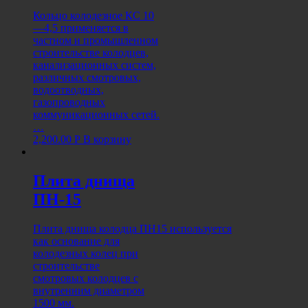
Кольцо колодезное КС 10
—4,5 применяется в
частном и промышленном
строительстве колодцев,
канализационных систем,
различных смотровых,
водоотводных,
газопроводных
коммуникационных сетей.
…
2,200.00
Р
В корзину
Плита днища
ПН-15
Плита днища колодца ПН15 используется
как основание для
колодезных колец при
строительстве
смотровых колодцев с
внутренним диаметром
1500 мм.