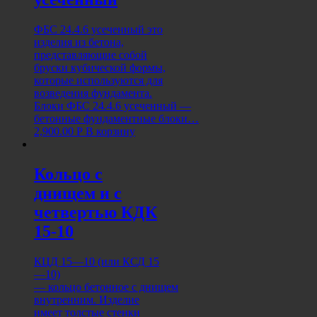
ФБС 24.4.6 усеченный это
изделия из бетона,
представляющие собой
бруски кубической формы,
которые используются для
возведения фундамента.
Блоки ФБС 24.4.6 усеченный —
бетонные фундаментные блоки…
2,900.00
Р
В корзину
Кольцо с
днищем и с
четвертью КДК
15-10
КЦД 15—10 (или КСД 15
—10)
— кольцо бетонное с днищем
внутренним. Изделие
имеет толстые стенки