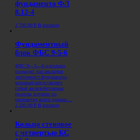
фундамента ФЛ
8.12-4
2,700.00
Р
В корзину
Фундаментный
блок ФБС 9-5-6
ФБС 9—5—6 идеально
подходят для закладки
ленточного фундамента,
который представляет
собой железобетонные
полосы, идущие по
периметру всего здания.…
2,200.00
Р
В корзину
Кольцо стеновое
с четвертью КС