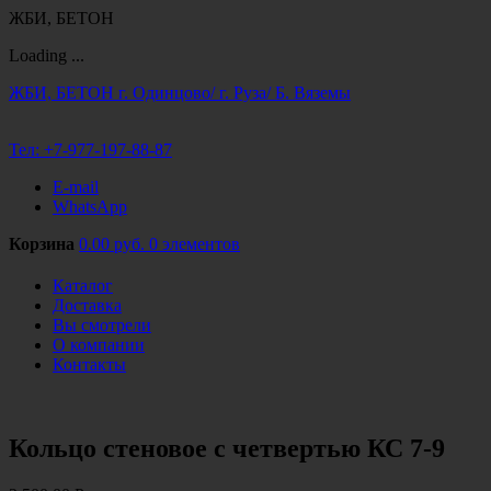
ЖБИ, БЕТОН
Loading ...
Перейти
ЖБИ, БЕТОН
г. Одинцово/ г. Руза/ Б. Вяземы
к
содержимому
Тел:
+7-977-197-88-87
E-mail
WhatsApp
Корзина
0.00 руб.
0 элементов
Каталог
Доставка
Вы смотрели
О компании
Контакты
Кольцо стеновое с четвертью КС 7-9