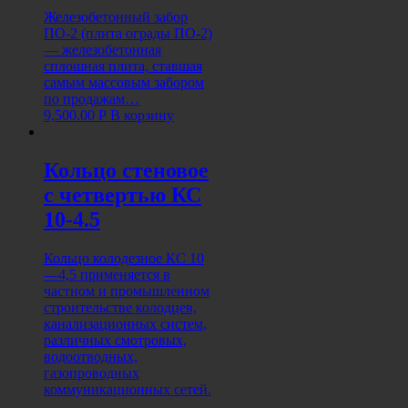
Железобетонный забор
ПО-2 (плита ограды ПО-2)
— железобетонная
сплошная плита, ставшая
самым массовым забором
по продажам…
9,500.00
Р
В корзину
Кольцо стеновое
с четвертью КС
10-4.5
Кольцо колодезное КС 10
—4,5 применяется в
частном и промышленном
строительстве колодцев,
канализационных систем,
различных смотровых,
водоотводных,
газопроводных
коммуникационных сетей.
…