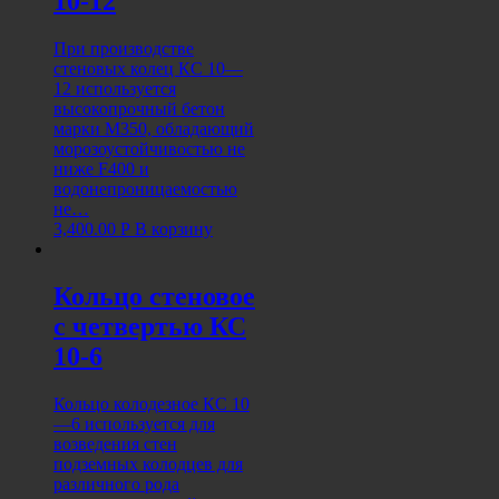
10-12
При производстве
стеновых колец КС 10—
12 используется
высокопрочный бетон
марки М350, обладающий
морозоустойчивостью не
ниже F400 и
водонепроницаемостью
не…
3,400.00
Р
В корзину
Кольцо стеновое
с четвертью КС
10-6
Кольцо колодезное КС 10
—6 используется для
возведения стен
подземных колодцев для
различного рода