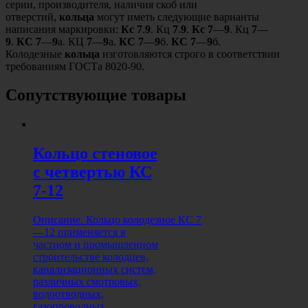
серии, производителя, наличия скоб или
отверстий,
кольца
могут иметь следующие варианты
написания маркировки:
Кс
7
.
9
. Кц
7
.
9
.
Кс
7
—
9
. Кц
7
—
9
.
КС
7
—
9
а. КЦ
7
—
9
а.
КС
7
—
9
б.
КС
7
—
9
б.
Колодезные
кольца
изготовляются строго в соответствии
требованиям ГОСТа 8020-90.
Сопутствующие товары
Кольцо стеновое
с четвертью КС
7-12
Описание. Кольцо колодезное КС 7
—12 применяется в
частном и промышленном
строительстве колодцев,
канализационных систем,
различных смотровых,
водоотводных,
газопроводных