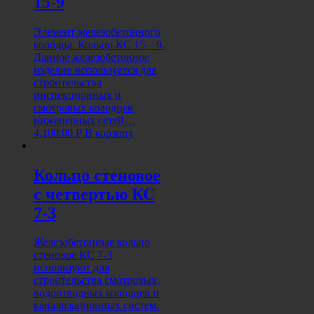
15-9
Элемент железобетонного
колодца. Кольцо КС 15—9.
Данное железобетонное
изделие используется для
строительства
инспекционных и
смотровых колодцев
инженерных сетей…
4,100.00
Р
В корзину
Кольцо стеновое
с четвертью КС
7-3
Железобетонные кольцо
стеновое КС 7-3
используют для
строительства смотровых,
водоотводных колодцев и
канализационных систем.