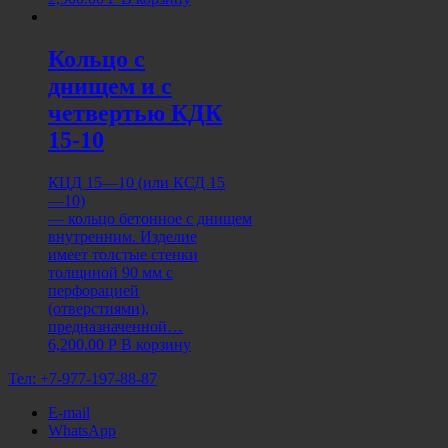
Кольцо с
днищем и с
четвертью КДК
15-10
КЦД 15—10 (или КСД 15
—10)
— кольцо бетонное с днищем
внутренним. Изделие
имеет толстые стенки
толщиной 90 мм с
перфорацией
(отверстиями),
предназначенной…
6,200.00
Р
В корзину
Тел:
+7-977-197-88-87
E-mail
WhatsApp