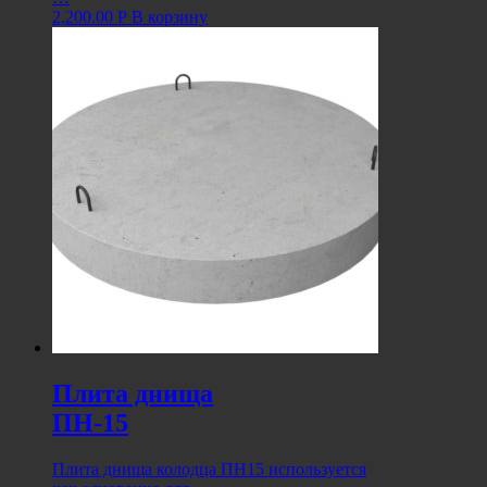
2,200.00
Р
В корзину
Плита днища
ПН-15
Плита днища колодца ПН15 используется