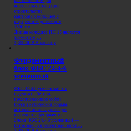
как основание для
колодезных колец при
строительстве
смотровых колодцев с
внутренним диаметром
1500 мм.
Днища колодцев ПН 15 является
элементом,…
3,300.00
Р
В корзину
Фундаментный
блок ФБС 24-4-6
усеченный
ФБС 24.4.6 усеченный это
изделия из бетона,
представляющие собой
бруски кубической формы,
которые используются для
возведения фундамента.
Блоки ФБС 24.4.6 усеченный —
бетонные фундаментные блоки…
2,900.00
Р
В корзину