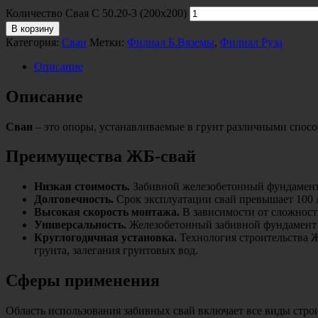
Количество Свая С 50.20-3 (200х200)
В корзину
Категория:
Сваи
Метки:
Филиал Б.Вяземы
,
Филиал Руза
Описание
Описание
Сваи
– это опоры, устанавливаемые в грунт различными спос
Преимущества ЖБ-свай
Низкая стоимость.
Забивной железобетонный фундамент 
Долговечность.
Срок эксплуатации свай превышает 100 л
Высокая скорость монтажа.
В зависимости от сложности
Универсальность.
Железобетонный забивной фундамент по
Круглогодичная установка.
Технология строительства Ж
грунта, залегания грунтовых вод.
Сферы применения
Область использования забивных свай включает все виды строи