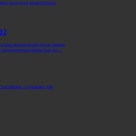
ровых колодцев инженерных
12
ся высокопрочный бетон марки
и водонепроницаемостью не…
 способами, служащие для
…