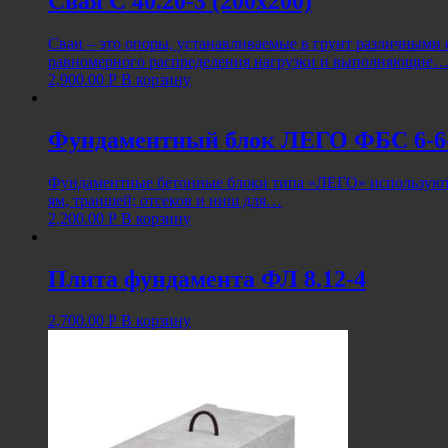
Свая С 40.20-3 (200х200)
Сваи – это опоры, устанавливаемые в грунт различными
равномерного распределения нагрузки и выполняющие
2,900.00
Р
В корзину
Фундаментный блок ЛЕГО ФБС 6-6
Фундаментные бетонные блоки типа «ЛЕГО» используютс
ям, траншей; отсеков и ниш для…
2,200.00
Р
В корзину
Плита фундамента ФЛ 8.12-4
2,700.00
Р
В корзину