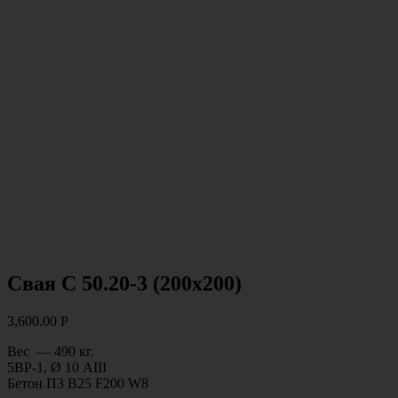
Свая С 50.20-3 (200х200)
3,600.00
Р
Вес — 490 кг.
5ВР-1, Ø 10 АIII
Бетон П3 В25 F200 W8