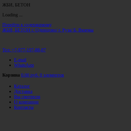
ЖБИ, БЕТОН
Loading ...
Перейти к содержимому
ЖБИ, БЕТОН
г. Одинцово/ г. Руза/ Б. Вяземы
Тел:
+7-977-197-88-87
E-mail
WhatsApp
Корзина
0.00 руб.
0 элементов
Каталог
Доставка
Вы смотрели
О компании
Контакты