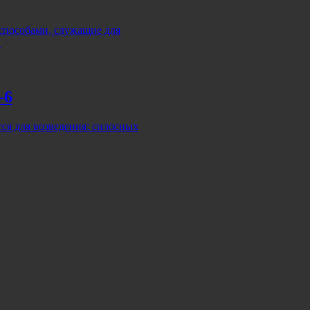
 способами, служащие для
…
-6
я для возведения: силосных