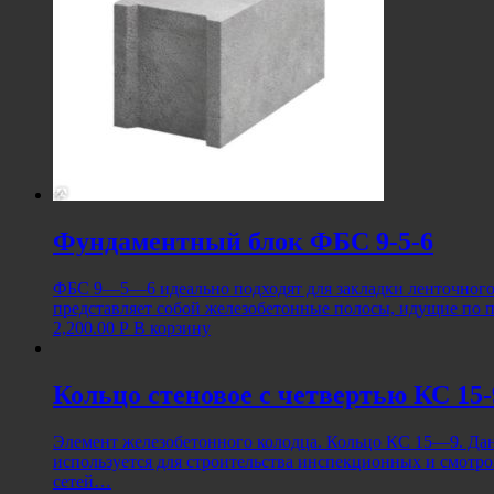
Фундаментный блок ФБС 9-5-6
ФБС 9—5—6 идеально подходят для закладки ленточного
представляет собой железобетонные полосы, идущие по 
2,200.00
Р
В корзину
Кольцо стеновое с четвертью КС 15-
Элемент железобетонного колодца. Кольцо КС 15—9. Дан
используется для строительства инспекционных и смот
сетей…