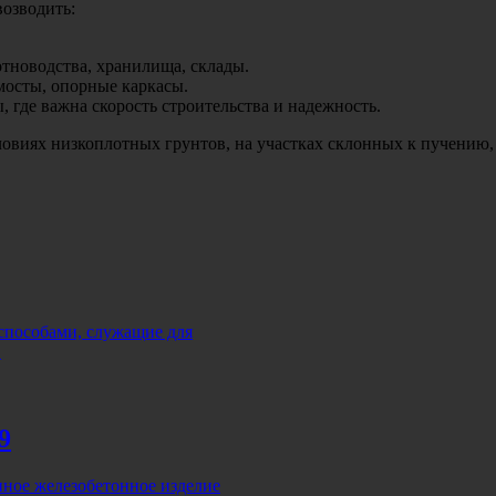
озводить:
отноводства, хранилища, склады.
мосты, опорные каркасы.
где важна скорость строительства и надежность.
овиях низкоплотных грунтов, на участках склонных к пучению,
 способами, служащие для
…
9
ное железобетонное изделие