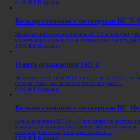
4,100.00
Р
В корзину
Кольцо стеновое с четвертью КС 7-3
Железобетонные кольцо стеновое КС 7-3 используют для 
водоотводных колодцев и канализационных систем. Да
1,200.00
Р
В корзину
Плита ограждения ПО-2
Железобетонный забор ПО-2 (плита ограды ПО-2) — желе
ставшая самым массовым забором по продажам…
9,500.00
Р
В корзину
Кольцо стеновое с четвертью КС 10-
Кольцо колодезное КС 10—4,5 применяется в частном и
колодцев, канализационных систем, различных смотровы
газопроводных коммуникационных сетей.…
2,200.00
Р
В корзину