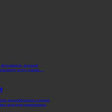
 фундамента, который
периметру всего здания.…
9
ное железобетонное изделие
ровых колодцев инженерных